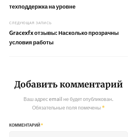
техподдержка на уровне
записям
Предыдущая
запись
СЛЕДУЮЩАЯ ЗАПИСЬ
Gracexfx отзывы: Насколько прозрачны
условия работы
Следующая
запись
Добавить комментарий
Ваш адрес email не будет опубликован.
Обязательные поля помечены
*
КОММЕНТАРИЙ
*