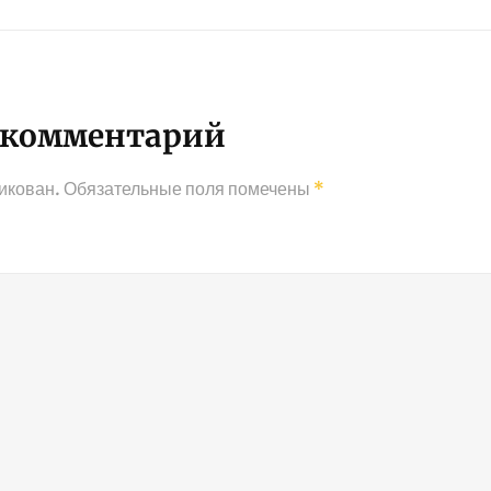
Следующая
запись
 комментарий
икован.
Обязательные поля помечены
*