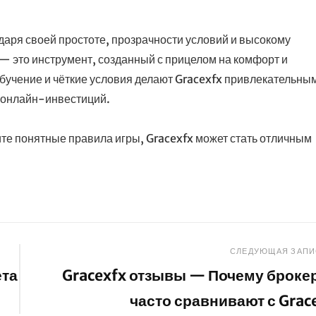
даря своей простоте, прозрачности условий и высокому
— это инструмент, созданный с прицелом на комфорт и
обучение и чёткие условия делают Gracexfx привлекательны
е онлайн-инвестиций.
те понятные правила игры, Gracexfx может стать отличным
СЛЕДУЮЩАЯ ЗАПИ
ета
Gracexfx отзывы — Почему броке
часто сравнивают с Grac