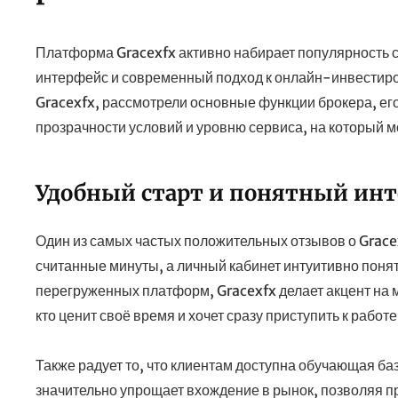
Платформа Gracexfx активно набирает популярность 
интерфейс и современный подход к онлайн-инвестиро
Gracexfx, рассмотрели основные функции брокера, ег
прозрачности условий и уровню сервиса, на который м
Удобный старт и понятный ин
Один из самых частых положительных отзывов о Grace
считанные минуты, а личный кабинет интуитивно поня
перегруженных платформ, Gracexfx делает акцент на м
кто ценит своё время и хочет сразу приступить к работ
Также радует то, что клиентам доступна обучающая баз
значительно упрощает вхождение в рынок, позволяя 